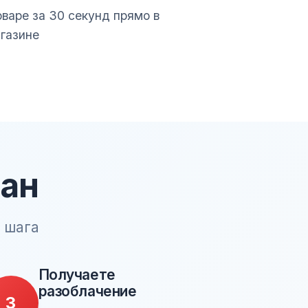
варе за 30 секунд прямо в
газине
ман
 шага
Получаете
разоблачение
3