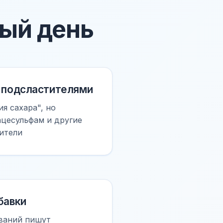
ый день
с подсластителями
я сахара", но
ацесульфам и другие
ители
бавки
ваний пишут