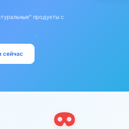
атуральные" продукты с
н сейчас