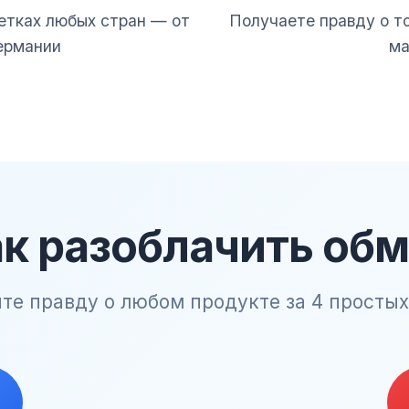
етках любых стран — от
Получаете правду о то
ермании
ма
к разоблачить об
йте правду о любом продукте за 4 простых