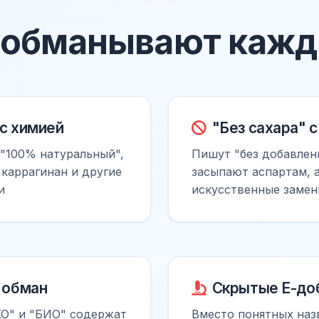
с обманывают кажд
с химией
"Без сахара" 
 "100% натуральный",
Пишут "без добавлени
, каррагинан и другие
засыпают аспартам, 
и
искусственные замен
 обман
Скрытые E-до
КО" и "БИО" содержат
Вместо понятных наз