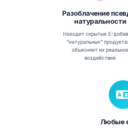
Разоблачение псев
натуральности
Находит скрытые E-добав
"натуральных" продукта
объясняет их реально
воздействие
Любые 