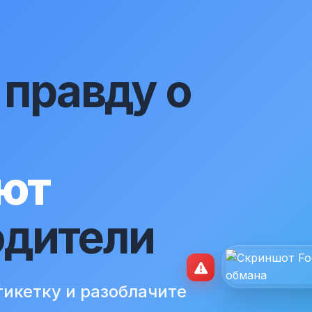
 правду о
о
ют
одители
икетку и разоблачите