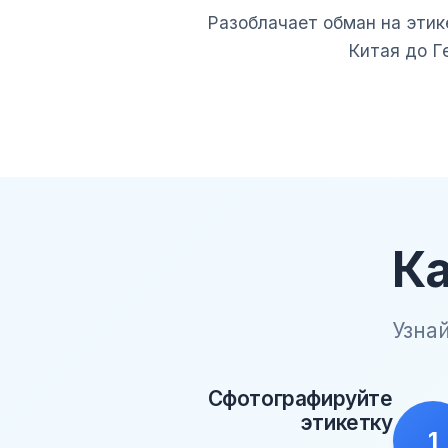
Разоблачает обман на этик
Китая до Г
Ка
Узна
Сфотографируйте
этикетку
1