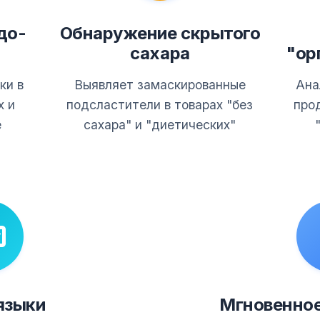
до-
Обнаружение скрытого
сахара
"ор
ки в
Выявляет замаскированные
Ана
х и
подсластители в товарах "без
про
е
сахара" и "диетических"
языки
Мгновенное